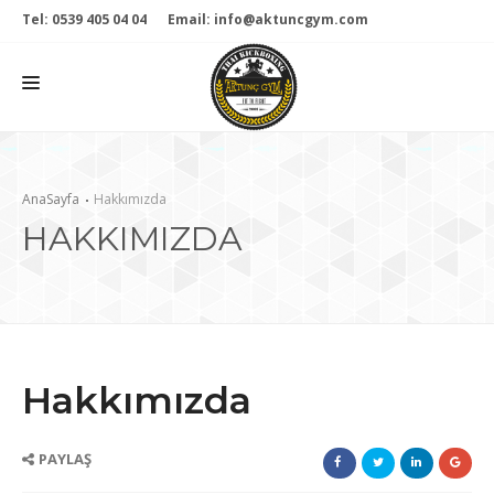
Tel: 0539 405 04 04
Email: info@aktuncgym.com
KURUMSAL
AnaSayfa
Hakkımızda
HAKKIMIZDA
BRANŞLAR
GALERİ
HABERLER
ONLINE MAĞAZA
Hakkımızda
İLETİŞİM
PAYLAŞ