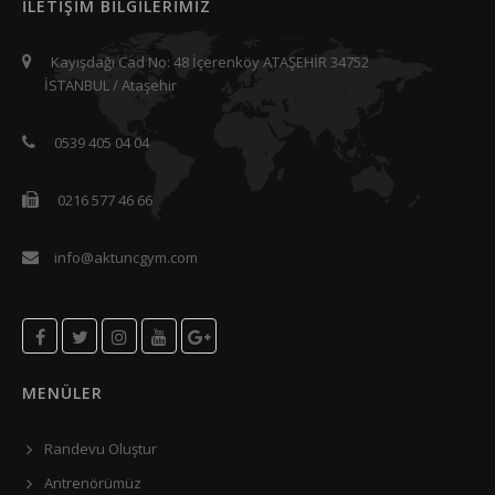
İLETİŞİM BİLGİLERİMİZ
Kayışdağı Cad No: 48 İçerenköy ATAŞEHİR 34752
İSTANBUL / Ataşehir
0539 405 04 04
0216 577 46 66
info@aktuncgym.com
MENÜLER
Randevu Oluştur
Antrenörümüz