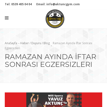
Tel: 0539 405 04 04
Email: info@aktuncgym.com
KURUMSAL
AnaSayfa
Haber / Duyuru / Blog
Ramazan Ayında İftar Sonrası
Egzersizleri
BRANŞLAR
RAMAZAN AYINDA İFTAR
GALERİ
SONRASI EGZERSIZLERI
HABERLER
ONLINE MAĞAZA
İLETİŞİM