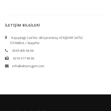
İLETİŞİM BİLGİLERİ
Kayışdağı Cad No: 48 İçerenköy ATAŞEHİR 34752
İSTANBUL / Ataşehir
0539 405 04 04
0216 577 46 66
info@aktuncgym.com