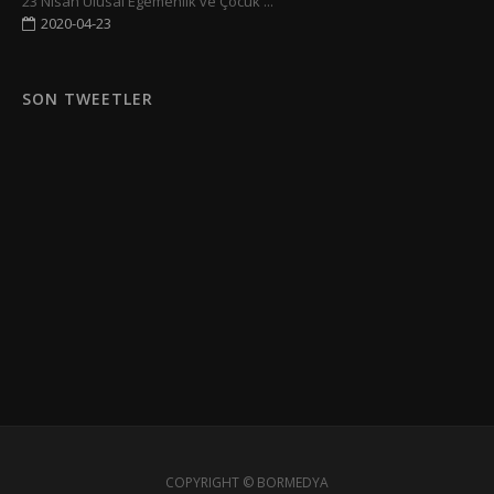
23 Nisan Ulusal Egemenlik ve Çocuk ...
2020-04-23
SON TWEETLER
COPYRIGHT ©
BORMEDYA